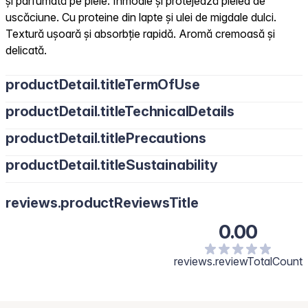
și parfumată pe piele. Înmoaie și protejează pielea de
uscăciune. Cu proteine din lapte și ulei de migdale dulci.
Textură ușoară și absorbție rapidă. Aromă cremoasă și
delicată.
productDetail.titleTermOfUse
productDetail.titleTechnicalDetails
productDetail.titlePrecautions
productDetail.titleSustainability
reviews.productReviewsTitle
0.00
reviews.reviewTotalCount