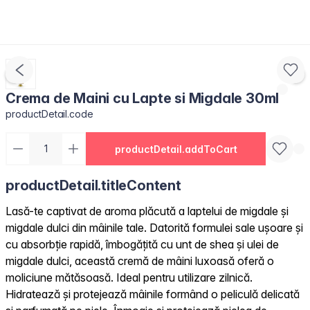
Crema de Maini cu Lapte si Migdale 30ml
productDetail.code
productDetail.addToCart
productDetail.titleContent
Lasă-te captivat de aroma plăcută a laptelui de migdale și
migdale dulci din mâinile tale. Datorită formulei sale ușoare și
cu absorbție rapidă, îmbogățită cu unt de shea și ulei de
migdale dulci, această cremă de mâini luxoasă oferă o
moliciune mătăsoasă. Ideal pentru utilizare zilnică.
Hidratează și protejează mâinile formând o peliculă delicată