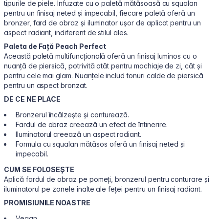
tipurile de piele. Infuzate cu o paletă mătăsoasă cu squalan
pentru un finisaj neted și impecabil, fiecare paletă oferă un
bronzer, fard de obraz și iluminator ușor de aplicat pentru un
aspect radiant, indiferent de stilul ales.
Paleta de Față Peach Perfect
Această paletă multifuncțională oferă un finisaj luminos cu o
nuanță de piersică, potrivită atât pentru machiaje de zi, cât și
pentru cele mai glam. Nuanțele includ tonuri calde de piersică
pentru un aspect bronzat.
DE CE NE PLACE
Bronzerul încălzește și conturează.
Fardul de obraz creează un efect de întinerire.
Iluminatorul creează un aspect radiant.
Formula cu squalan mătăsos oferă un finisaj neted și
impecabil.
CUM SE FOLOSEȘTE
Aplică fardul de obraz pe pomeți, bronzerul pentru conturare și
iluminatorul pe zonele înalte ale feței pentru un finisaj radiant.
PROMISIUNILE NOASTRE
Vegan